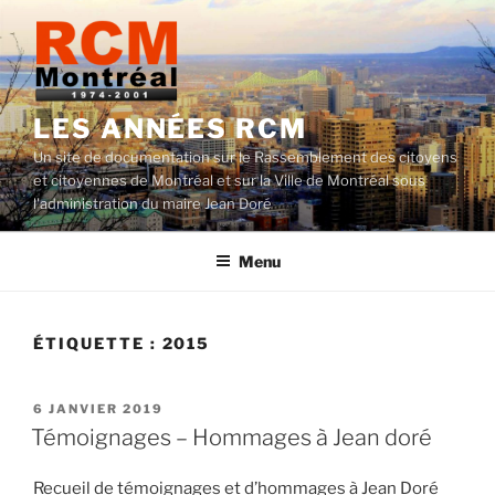
Aller
au
contenu
LES ANNÉES RCM
Un site de documentation sur le Rassemblement des citoyens
et citoyennes de Montréal et sur la Ville de Montréal sous
l'administration du maire Jean Doré
Menu
ÉTIQUETTE :
2015
PUBLIÉ
6 JANVIER 2019
LE
Témoignages – Hommages à Jean doré
Recueil de témoignages et d’hommages à Jean Doré