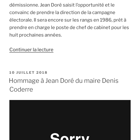
démissionne. Jean Doré saisit l’opportunité et le
convainc de prendre la direction de la campagne
électorale. Il sera encore sur les rangs en 1986, prêt à
prendre en charge le poste de chef de cabinet pour les
huit prochaines années.
de
Continuer la lecture
«
Hommage
à
PUBLIÉ
10 JUILLET 2018
LE
Jean
Hommage à Jean Doré du maire Denis
Doré
Coderre
de
Jean
Robert
Choquet
»