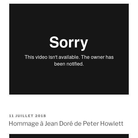
Patrick
Keniff
»
PUBLIÉ
11 JUILLET 2018
LE
Hommage à Jean Doré de Peter Howlett