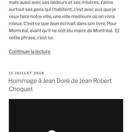
mais aussi avec ses laideurs et ses misères. J’aime
surtout ses gens qui l’habitent, c’est avec eux que je
veux faire notre ville, une ville meilleure où on vivra
mieux. C’est ce que Jean écrivait dans son livre, Pour
Montréal, avant qu’il ne soit élu maire de Montréal. Et
cette phrase, c’est lui.
de
Continuer la lecture
«
Hommage
à
PUBLIÉ
11 JUILLET 2018
LE
Jean
Hommage à Jean Doré de Jean Robert
Doré
Choquet
de
Léa
Cousineau
»