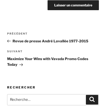
Navigation
Article
PRÉCÉDENT
de
précédent
Revue de presse André Lavallée 1977-2015
l'article
Article
SUIVANT
suivant
Maximize Your Wins with Vavada Promo Codes
Today
RECHERCHER
Rechercher :
Recher