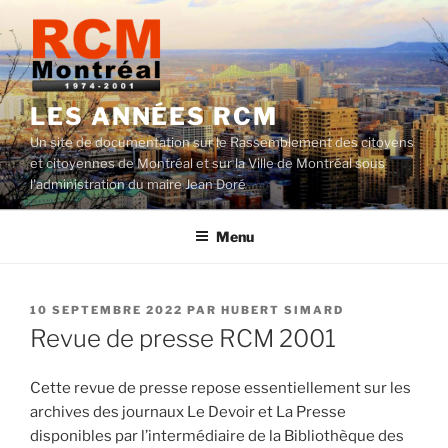
Aller
au
contenu
LES ANNÉES RCM
Un site de documentation sur le Rassemblement des citoyens
et citoyennes de Montréal et sur la Ville de Montréal sous
l'administration du maire Jean Doré
Menu
PUBLIÉ
10 SEPTEMBRE 2022
PAR
HUBERT SIMARD
LE
Revue de presse RCM 2001
Cette revue de presse repose essentiellement sur les
archives des journaux Le Devoir et La Presse
disponibles par l’intermédiaire de la Bibliothèque des