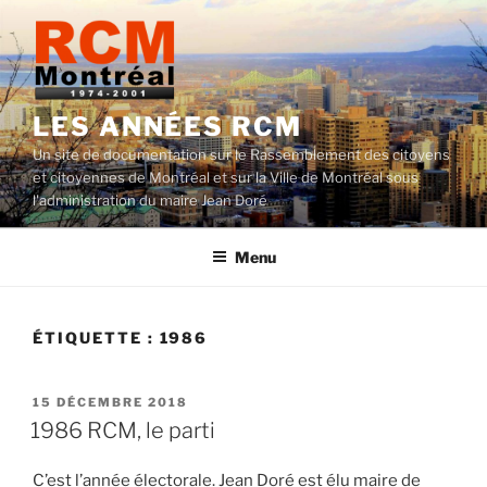
Aller
au
contenu
LES ANNÉES RCM
Un site de documentation sur le Rassemblement des citoyens
et citoyennes de Montréal et sur la Ville de Montréal sous
l'administration du maire Jean Doré
Menu
ÉTIQUETTE :
1986
PUBLIÉ
15 DÉCEMBRE 2018
LE
1986 RCM, le parti
C’est l’année
électorale
. Jean Doré est élu maire de