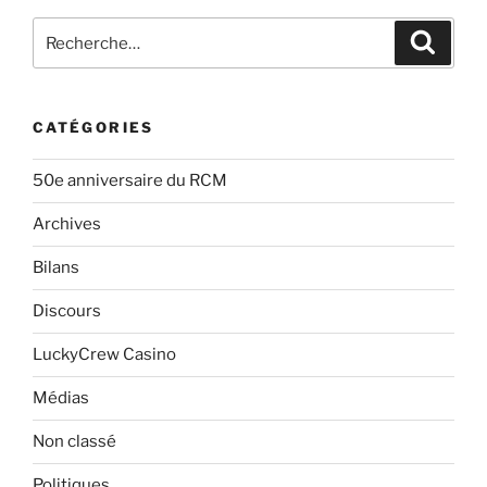
1986
Rechercher :
Recher
»
CATÉGORIES
50e anniversaire du RCM
Archives
Bilans
Discours
LuckyCrew Casino
Médias
Non classé
Politiques