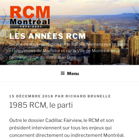
Aller
au
contenu
LES ANNÉES RCM
Un site de documentation sur le Rassemblement des citoyens
et citoyennes de Montréal et sur la Ville de Montréal sous
l'administration du maire Jean Doré
Menu
PUBLIÉ
15 DÉCEMBRE 2018
PAR
RICHARD BRUNELLE
LE
1985 RCM, le parti
Outre le dossier Cadillac
Fairview
, le RCM et son
président interviennent
sur tous les enjeux qui
concernent directement ou indirectement Montréal.