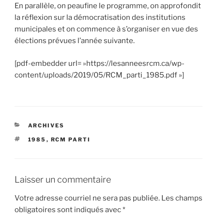
En parallèle, on peaufine le programme, on approfondit
la réflexion sur la démocratisation des institutions
municipales et on commence à s’organiser en vue des
élections prévues l’année suivante.
[pdf-embedder url= »https://lesanneesrcm.ca/wp-
content/uploads/2019/05/RCM_parti_1985.pdf »]
CATÉGORIES
ARCHIVES
ÉTIQUETTES
1985
,
RCM PARTI
Laisser un commentaire
Votre adresse courriel ne sera pas publiée.
Les champs
obligatoires sont indiqués avec
*