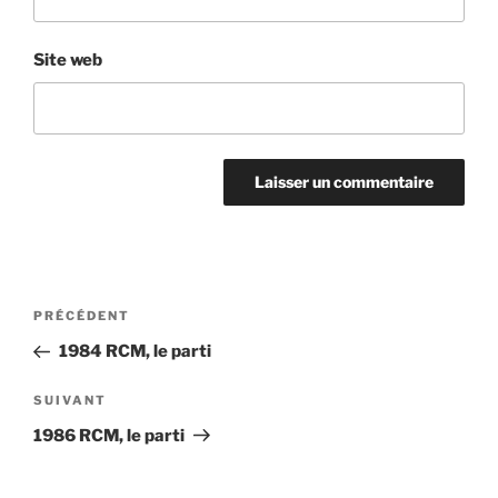
Site web
Navigation
Article
PRÉCÉDENT
de
précédent
1984 RCM, le parti
l'article
Article
SUIVANT
suivant
1986 RCM, le parti