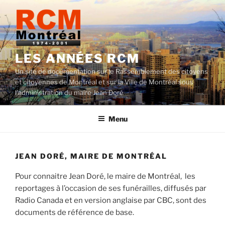
Aller
au
contenu
LES ANNÉES RCM
Un site de documentation sur le Rassemblement des citoyens
et citoyennes de Montréal et sur la Ville de Montréal sous
l'administration du maire Jean Doré
Menu
JEAN DORÉ, MAIRE DE MONTRÉAL
Pour connaitre Jean Doré, le maire de Montréal, les
reportages à l’occasion de ses funérailles, diffusés par
Radio Canada et en version anglaise par CBC, sont des
documents de référence de base.