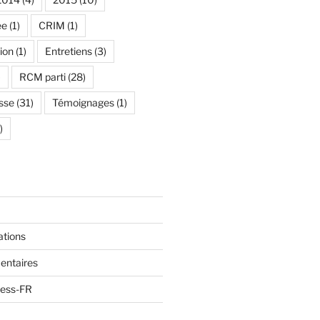
ée
(1)
CRIM
(1)
ion
(1)
Entretiens
(3)
)
RCM parti
(28)
sse
(31)
Témoignages
(1)
)
ations
entaires
ress-FR