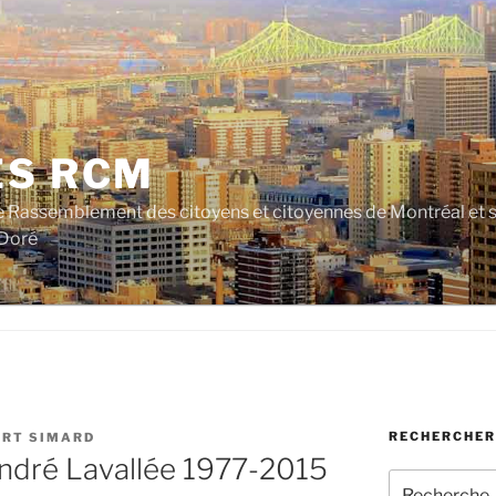
ES RCM
e Rassemblement des citoyens et citoyennes de Montréal et su
 Doré
RECHERCHER
ERT SIMARD
ndré Lavallée 1977-2015
Rechercher :