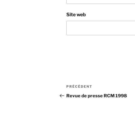
Site web
Navigation
Article
PRÉCÉDENT
de
précédent
Revue de presse RCM 1998
l'article