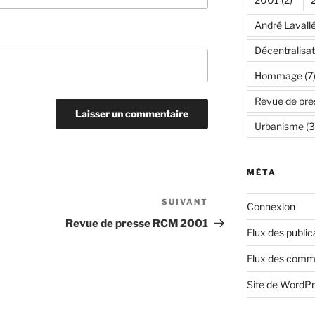
André Lavall
Décentralisat
Hommage
(7
Revue de pre
Urbanisme
(3
MÉTA
SUIVANT
Article
Connexion
suivant
Revue de presse RCM 2001
Flux des public
Flux des comm
Site de WordP