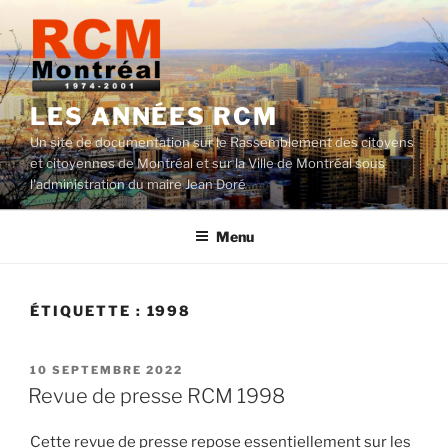
Aller
au
contenu
LES ANNÉES RCM
Un site de documentation sur le Rassemblement des citoyens
et citoyennes de Montréal et sur la Ville de Montréal sous
l'administration du maire Jean Doré
Menu
ÉTIQUETTE :
1998
PUBLIÉ
10 SEPTEMBRE 2022
LE
Revue de presse RCM 1998
Cette revue de presse repose essentiellement sur les