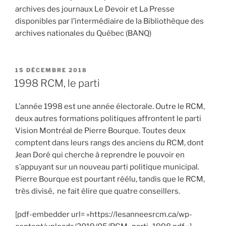
archives des journaux Le Devoir et La Presse
disponibles par l’intermédiaire de la Bibliothèque des
archives nationales du Québec (BANQ)
PUBLIÉ
15 DÉCEMBRE 2018
LE
1998 RCM, le parti
L’année 1998 est une année électorale. Outre le RCM,
deux autres formations politiques
affrontent le parti
Vision Montréal de Pierre
Bourque
. Toutes deux
comptent dans leurs rangs des anciens du RCM
, dont
Jean Doré qui cherche à reprendre le pouvoir en
s’appuyant sur un nouveau parti politique municipal.
Pierre
Bourque
est
pourtant
réélu, tandis que le RCM,
très divisé, ne fait élire que quatre conseillers.
[pdf-embedder url= »https://lesanneesrcm.ca/wp-