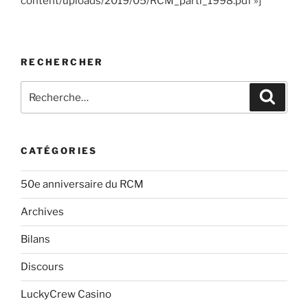
content/uploads/2019/05/RCM_parti_1998.pdf »]
RECHERCHER
Rechercher :
Recher
CATÉGORIES
50e anniversaire du RCM
Archives
Bilans
Discours
LuckyCrew Casino