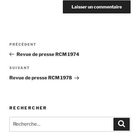
Navigation
Article
PRÉCÉDENT
de
précédent
Revue de presse RCM 1974
l'article
Article
SUIVANT
suivant
Revue de presse RCM 1978
RECHERCHER
Rechercher :
Recher