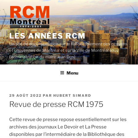
Aller
au
contenu
LES ANNÉES RCM
Un site de documentation sur le Rassemblement des citoyens
et citoyennes de Montréal et sur la Ville de Montréal sous
l'administration du maire Jean Doré
Menu
PUBLIÉ
29 AOÛT 2022
PAR
HUBERT SIMARD
LE
Revue de presse RCM 1975
Cette revue de presse repose essentiellement sur les
archives des journaux Le Devoir et La Presse
disponibles par l’intermédiaire de la Bibliothèque des