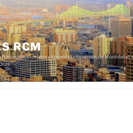
ES RCM
e Rassemblement des citoyens et citoyennes de Montréal et su
 Doré