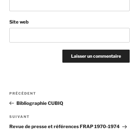
Site web
Navigation
Article
PRÉCÉDENT
de
précédent
Bibliographie CUBIQ
l'article
Article
SUIVANT
suivant
Revue de presse et références FRAP 1970-1974