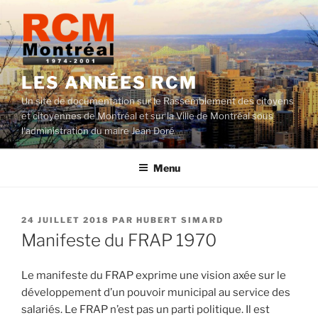
Aller
au
contenu
LES ANNÉES RCM
Un site de documentation sur le Rassemblement des citoyens
et citoyennes de Montréal et sur la Ville de Montréal sous
l'administration du maire Jean Doré
Menu
PUBLIÉ
24 JUILLET 2018
PAR
HUBERT SIMARD
LE
Manifeste du FRAP 1970
Le manifeste du FRAP exprime une vision axée sur le
développement d’un pouvoir municipal au service des
salariés. Le FRAP n’est pas un parti politique. Il est