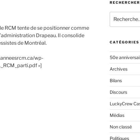
RECHERCHER
Rechercher :
 le RCM tente d
e se positionner comme
l’administration Drapeau.
Il consolide
essistes de Montréal.
CATÉGORIES
50e anniversa
esanneesrcm.ca/wp-
_RCM_parti.pdf »]
Archives
Bilans
Discours
LuckyCrew Ca
Médias
Non classé
Politiques