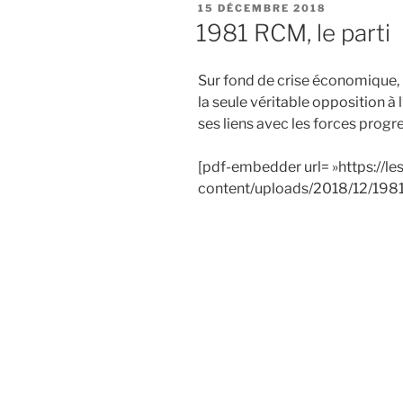
PUBLIÉ
15 DÉCEMBRE 2018
LE
1981 RCM, le parti
Sur fond de crise économique,
la seule véritable
opposition à 
ses liens avec les forces progr
[pdf-embedder url= »https://l
content/uploads/2018/12/1981