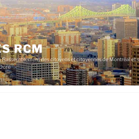
ES RCM
e Rassemblement des citoyens et citoyennes de Montréal et su
 Doré