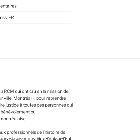
entaires
ress-FR
 du RCM qui ont cru en la mission de
r ville, Montréal », pour reprendre
dre justice à toutes ces personnes qui
e, bénévolement ou
 montréalaise.
x professionnels de l’histoire de
te expérience aux élus d’aujourd’hui