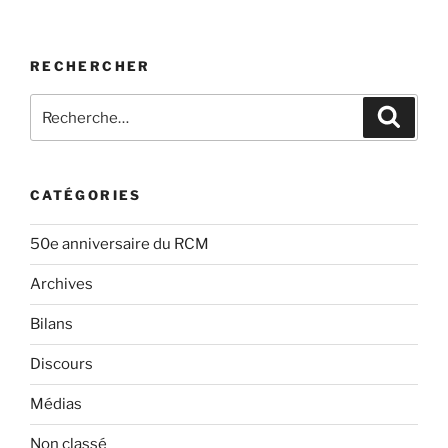
RECHERCHER
Rechercher :
Recher
CATÉGORIES
50e anniversaire du RCM
Archives
Bilans
Discours
Médias
Non classé