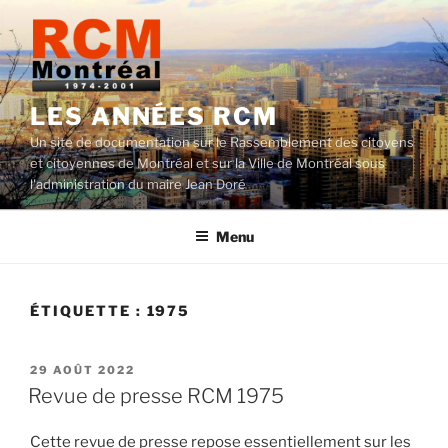
Aller
au
contenu
LES ANNÉES RCM
Un site de documentation sur le Rassemblement des citoyens
et citoyennes de Montréal et sur la Ville de Montréal sous
l'administration du maire Jean Doré
Menu
ÉTIQUETTE :
1975
PUBLIÉ
29 AOÛT 2022
LE
Revue de presse RCM 1975
Cette revue de presse repose essentiellement sur les