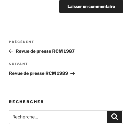
Navigation
Article
PRÉCÉDENT
de
précédent
Revue de presse RCM 1987
l'article
Article
SUIVANT
suivant
Revue de presse RCM 1989
RECHERCHER
Rechercher :
Recher