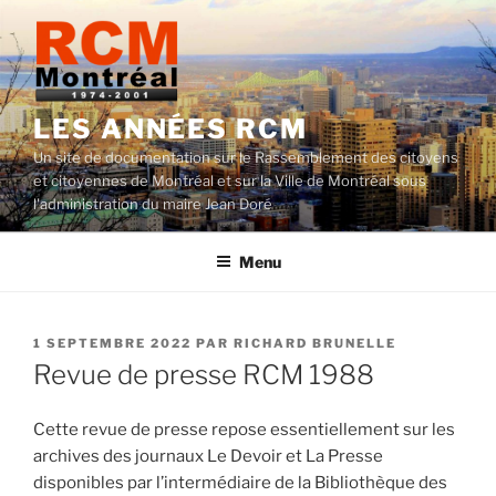
Aller
au
contenu
LES ANNÉES RCM
Un site de documentation sur le Rassemblement des citoyens
et citoyennes de Montréal et sur la Ville de Montréal sous
l'administration du maire Jean Doré
Menu
PUBLIÉ
1 SEPTEMBRE 2022
PAR
RICHARD BRUNELLE
LE
Revue de presse RCM 1988
Cette revue de presse repose essentiellement sur les
archives des journaux Le Devoir et La Presse
disponibles par l’intermédiaire de la Bibliothèque des