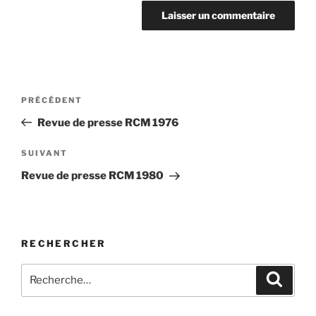
Navigation
Article
PRÉCÉDENT
de
précédent
Revue de presse RCM 1976
l'article
Article
SUIVANT
suivant
Revue de presse RCM 1980
RECHERCHER
Rechercher :
Recher