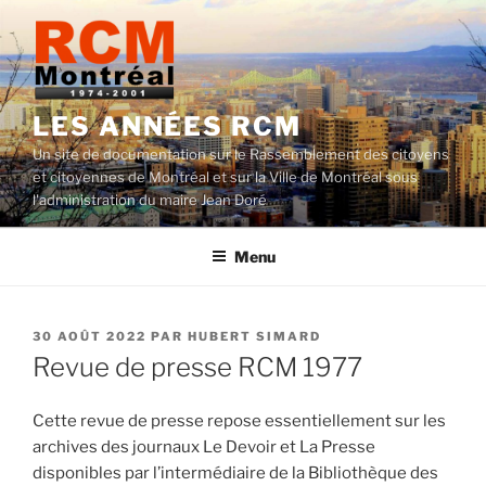
Aller
au
contenu
LES ANNÉES RCM
Un site de documentation sur le Rassemblement des citoyens
et citoyennes de Montréal et sur la Ville de Montréal sous
l'administration du maire Jean Doré
Menu
PUBLIÉ
30 AOÛT 2022
PAR
HUBERT SIMARD
LE
Revue de presse RCM 1977
Cette revue de presse repose essentiellement sur les
archives des journaux Le Devoir et La Presse
disponibles par l’intermédiaire de la Bibliothèque des