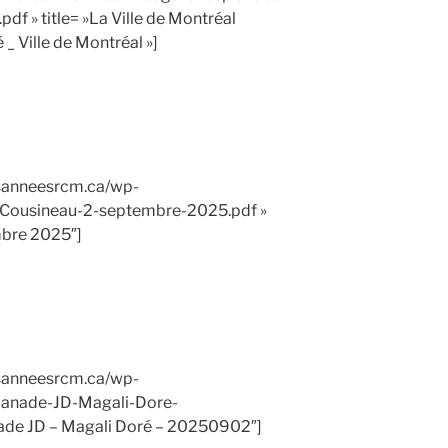
df » title= »La Ville de Montréal
_ Ville de Montréal »]
esanneesrcm.ca/wp-
-Cousineau-2-septembre-2025.pdf »
mbre 2025″]
esanneesrcm.ca/wp-
lanade-JD-Magali-Dore-
nade JD – Magali Doré – 20250902″]