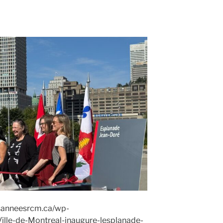
esanneesrcm.ca/wp-
ille-de-Montreal-inaugure-lesplanade-