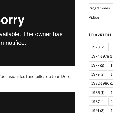
Programmes
Vidéos
ÉTIQUETTES
1970
(2)
1974-1978
(1
1977
(2)
1
1979
(2)
occasion des funérailles de Jean Doré,
1982-1986
(1
1985
(1)
1987
(4)
1991
(3)
1