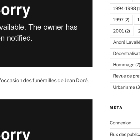
1994-1998
(1
1997
(2)
2001
(2)
André Lavall
Décentralisat
Hommage
(7
Revue de pre
l’occasion des funérailles de Jean Doré,
Urbanisme
(3
MÉTA
Connexion
Flux des public