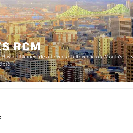
ES RCM
e Rassemblement des citoyens et citoyennes de Montréal et su
 Doré
D