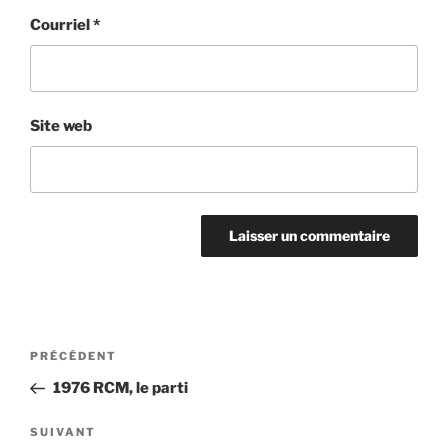
Courriel
*
Site web
Navigation
Article
PRÉCÉDENT
de
précédent
1976 RCM, le parti
l'article
Article
SUIVANT