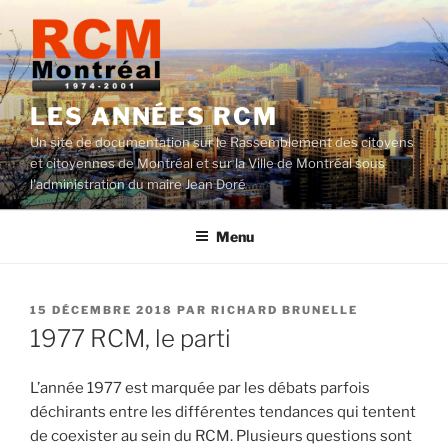
Aller
au
contenu
LES ANNÉES RCM
Un site de documentation sur le Rassemblement des citoyens
et citoyennes de Montréal et sur la Ville de Montréal sous
l'administration du maire Jean Doré
Menu
PUBLIÉ
15 DÉCEMBRE 2018
PAR
RICHARD BRUNELLE
LE
1977 RCM, le parti
L’année 1977 est marquée par les débats parfois
déchirants entre les différentes tendances qui tentent
de coexis
ter au sein du RCM. Plusieurs questions
sont