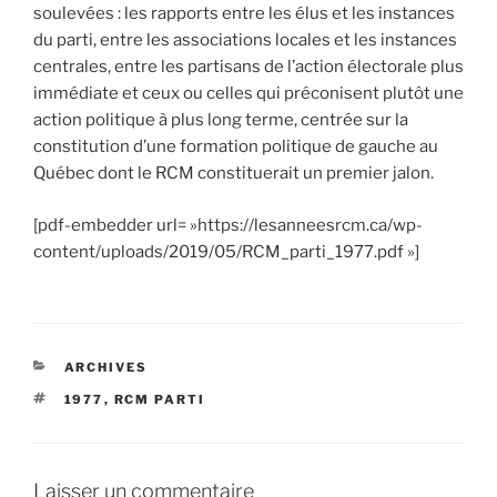
soulevé
e
s : les rapports entre les élus et les instances
du parti, entre les associations locales et les instances
centrales, entre les partisans de l’action électorale plus
immédiate et ceux ou celles qui préconisent plutôt une
action politique à plus long terme, centrée sur la
constitution d’une formation politique de gauche
au
Québec
d
ont le RCM constituerait un premier jalon.
[pdf-embedder url= »https://lesanneesrcm.ca/wp-
content/uploads/2019/05/RCM_parti_1977.pdf »]
CATÉGORIES
ARCHIVES
ÉTIQUETTES
1977
,
RCM PARTI
Laisser un commentaire