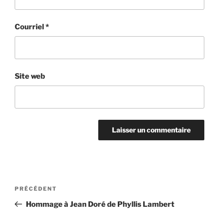
Courriel
*
Site web
Navigation
Article
PRÉCÉDENT
de
précédent
Hommage à Jean Doré de Phyllis Lambert
l'article