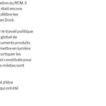
ation du RCM. Il
 était encore
élèbre les
ean Doré.
 le travail politique
e global de
documents produits
 mettre en lumière
cortiquer les
est constituée pour
Les médias sont
t d’être
qui ont été