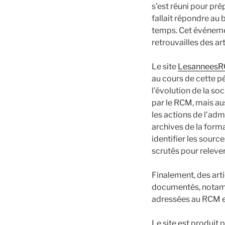
s’est réuni pour pré
fallait répondre au
temps. Cet événemen
retrouvailles des ar
Le site
LesanneesR
au cours de cette pé
l’évolution de la s
par le RCM, mais au
les actions de l’adm
archives de la forma
identifier les sourc
scrutés pour releve
Finalement, des arti
documentés, notamme
adressées au RCM e
Le site est produit