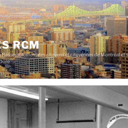
ES RCM
e Rassemblement des citoyens et citoyennes de Montréal et su
 Doré