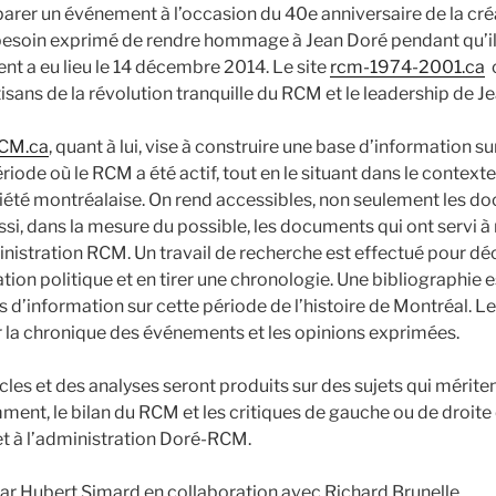
parer un événement à l’occasion du 40e anniversaire de la cré
 besoin exprimé de rendre hommage à Jean Doré pendant qu’il
t a eu lieu le 14 décembre 2014. Le site
rcm-1974-2001.ca
c
tisans de la révolution tranquille du RCM et le leadership de J
CM.ca
, quant à lui, vise à construire une base d’information sur
riode où le RCM a été actif, tout en le situant dans le context
ociété montréalaise. On rend accessibles, non seulement les 
ssi, dans la mesure du possible, les documents qui ont servi à
inistration RCM. Un travail de recherche est effectué pour dé
tion politique et en tirer une chronologie. Une bibliographie 
es d’information sur cette période de l’histoire de Montréal. 
r la chronique des événements et les opinions exprimées.
cles et des analyses seront produits sur des sujets qui mériten
nt, le bilan du RCM et les critiques de gauche ou de droite 
t à l’administration Doré-RCM.
 par Hubert Simard en collaboration avec Richard Brunelle.